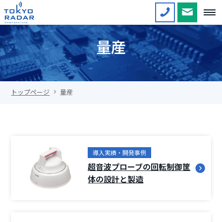
量産
トップページ
量産
導入実績・開発事例
超音波プローブの回転制御筐
体の設計と製造