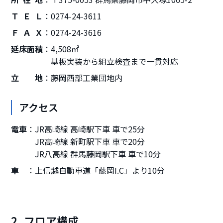
ＴＥＬ
0274-24-3611
ＦＡＸ
0274-24-3616
延床面積
4,508㎡
基板実装から組立検査まで一貫対応
立地
藤岡西部工業団地内
アクセス
電車
JR高崎線 高崎駅下車 車で25分
JR高崎線 新町駅下車 車で20分
JR八高線 群馬藤岡駅下車 車で10分
車
上信越自動車道「藤岡I.C」より10分
2. フロア構成