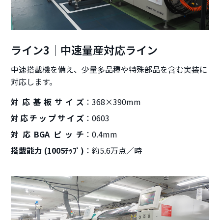
ライン3｜中速量産対応ライン
中速搭載機を備え、少量多品種や特殊部品を含む実装に
対応します。
対応基板サイズ
368×390mm
対応チップサイズ
0603
対応BGAピッチ
0.4mm
搭載能力 (1005ﾁｯﾌﾟ)
約5.6万点／時