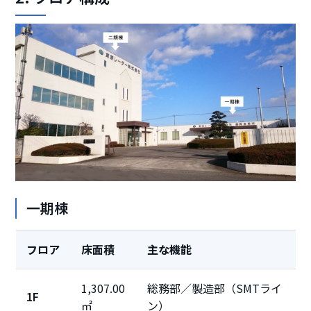
一期棟
フロア
床面積
主な機能
1,307.00
総務部／製造部（SMTライ
1F
㎡
ン）