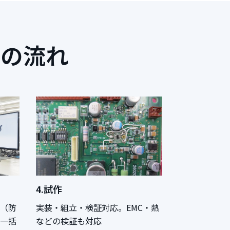
スの流れ
4.試作
（防
実装・組立・検証対応。EMC・熱
一括
などの検証も対応