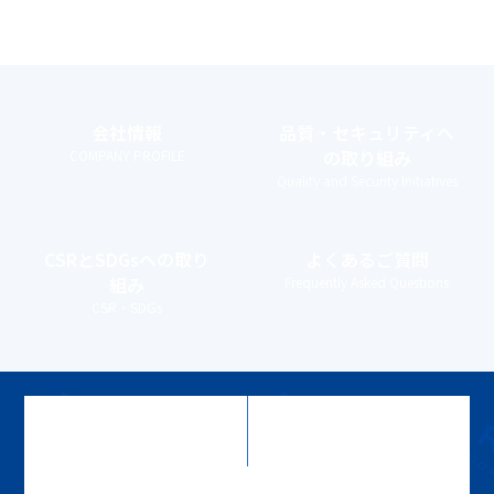
会社情報
品質・セキュリティ
へ
の取り組み
COMPANY PROFILE
Quality and Security Initiatives
CSRとSDGs
への取り
よくあるご質問
組み
Frequently Asked Questions
CSR・SDGs