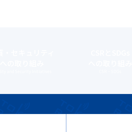
質・セキュリティ
CSRとSDGs
への取り組み
への取り組
ity and Security Initiatives
CSR・SDGs